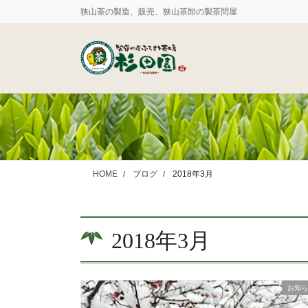
コ
ナ
狭山茶の製造、販売、狭山茶卸の製茶問屋
ン
ビ
テ
ゲ
ン
ー
ツ
シ
に
ョ
移
ン
動
に
移
動
HOME
ブログ
2018年3月
2018年3月
お知ら