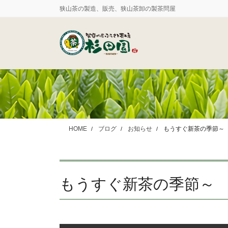
コ
ナ
狭山茶の製造、販売、狭山茶卸の製茶問屋
ン
ビ
テ
ゲ
ン
ー
ツ
シ
に
ョ
移
ン
動
に
移
動
HOME
ブログ
お知らせ
もうすぐ新茶の季節～
もうすぐ新茶の季節～